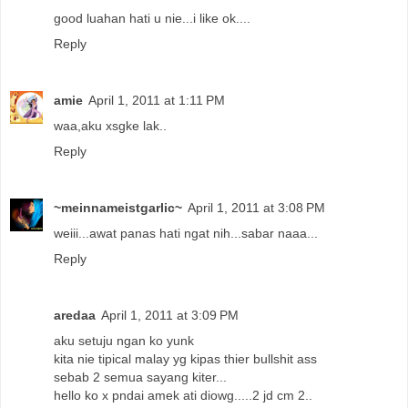
good luahan hati u nie...i like ok....
Reply
amie
April 1, 2011 at 1:11 PM
waa,aku xsgke lak..
Reply
~meinnameistgarlic~
April 1, 2011 at 3:08 PM
weiii...awat panas hati ngat nih...sabar naaa...
Reply
aredaa
April 1, 2011 at 3:09 PM
aku setuju ngan ko yunk
kita nie tipical malay yg kipas thier bullshit ass
sebab 2 semua sayang kiter...
hello ko x pndai amek ati diowg.....2 jd cm 2..