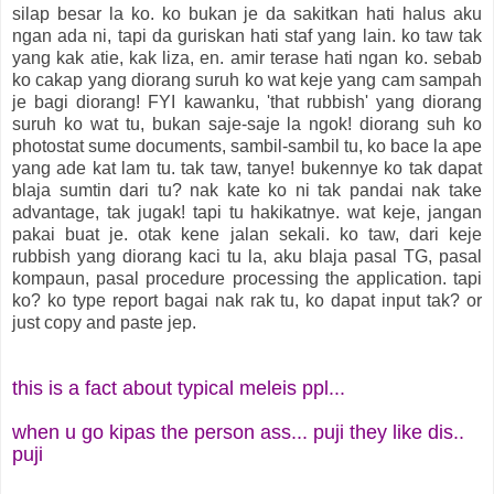
silap besar la ko. ko bukan je da sakitkan hati halus aku
ngan ada ni, tapi da guriskan hati staf yang lain. ko taw tak
yang kak atie, kak liza, en. amir terase hati ngan ko. sebab
ko cakap yang diorang suruh ko wat keje yang cam sampah
je bagi diorang! FYI kawanku, 'that rubbish' yang diorang
suruh ko wat tu, bukan saje-saje la ngok! diorang suh ko
photostat sume documents, sambil-sambil tu, ko bace la ape
yang ade kat lam tu. tak taw, tanye! bukennye ko tak dapat
blaja sumtin dari tu? nak kate ko ni tak pandai nak take
advantage, tak jugak! tapi tu hakikatnye. wat keje, jangan
pakai buat je. otak kene jalan sekali. ko taw, dari keje
rubbish yang diorang kaci tu la, aku blaja pasal TG, pasal
kompaun, pasal procedure processing the application. tapi
ko? ko type report bagai nak rak tu, ko dapat input tak? or
just copy and paste jep.
this is a fact about typical meleis ppl...
when u go kipas the person ass... puji they like dis..
puji