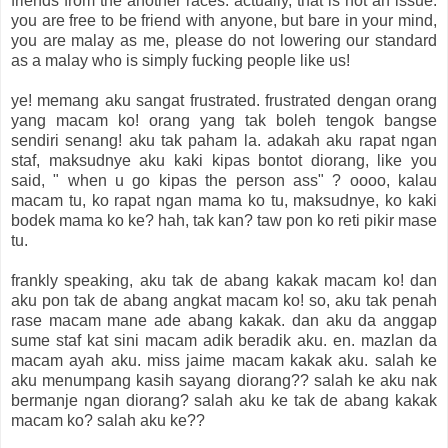
friends from the another races. actually, that is not an issue.
you are free to be friend with anyone, but bare in your mind,
you are malay as me, please do not lowering our standard
as a malay who is simply fucking people like us!
ye! memang aku sangat frustrated. frustrated dengan orang
yang macam ko! orang yang tak boleh tengok bangse
sendiri senang! aku tak paham la. adakah aku rapat ngan
staf, maksudnye aku kaki kipas bontot diorang, like you
said, " when u go kipas the person ass" ? oooo, kalau
macam tu, ko rapat ngan mama ko tu, maksudnye, ko kaki
bodek mama ko ke? hah, tak kan? taw pon ko reti pikir mase
tu.
frankly speaking, aku tak de abang kakak macam ko! dan
aku pon tak de abang angkat macam ko! so, aku tak penah
rase macam mane ade abang kakak. dan aku da anggap
sume staf kat sini macam adik beradik aku. en. mazlan da
macam ayah aku. miss jaime macam kakak aku. salah ke
aku menumpang kasih sayang diorang?? salah ke aku nak
bermanje ngan diorang? salah aku ke tak de abang kakak
macam ko? salah aku ke??