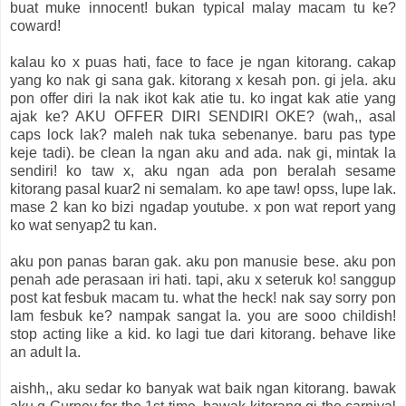
buat muke innocent! bukan typical malay macam tu ke?
coward!
kalau ko x puas hati, face to face je ngan kitorang. cakap
yang ko nak gi sana gak. kitorang x kesah pon. gi jela. aku
pon offer diri la nak ikot kak atie tu. ko ingat kak atie yang
ajak ke? AKU OFFER DIRI SENDIRI OKE? (wah,, asal
caps lock lak? maleh nak tuka sebenanye. baru pas type
keje tadi). be clean la ngan aku and ada. nak gi, mintak la
sendiri! ko taw x, aku ngan ada pon beralah sesame
kitorang pasal kuar2 ni semalam. ko ape taw! opss, lupe lak.
mase 2 kan ko bizi ngadap youtube. x pon wat report yang
ko wat senyap2 tu kan.
aku pon panas baran gak. aku pon manusie bese. aku pon
penah ade perasaan iri hati. tapi, aku x seteruk ko! sanggup
post kat fesbuk macam tu. what the heck! nak say sorry pon
lam fesbuk ke? nampak sangat la. you are sooo childish!
stop acting like a kid. ko lagi tue dari kitorang. behave like
an adult la.
aishh,, aku sedar ko banyak wat baik ngan kitorang. bawak