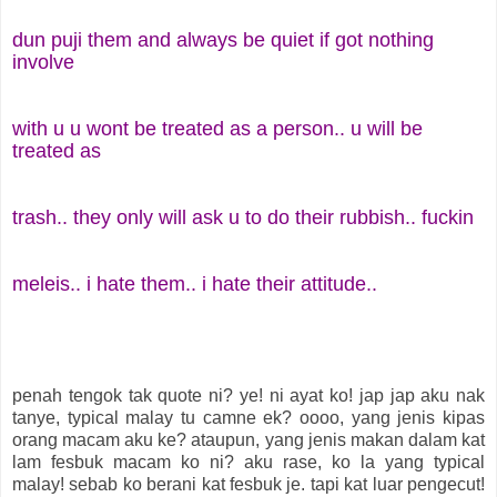
dun puji them and always be quiet if got nothing
involve
with u u wont be treated as a person.. u will be
treated as
trash.. they only will ask u to do their rubbish.. fuckin
meleis.. i hate them.. i hate their attitude..
penah tengok tak quote ni? ye! ni ayat ko! jap jap aku nak
tanye, typical malay tu camne ek? oooo, yang jenis kipas
orang macam aku ke? ataupun, yang jenis makan dalam kat
lam fesbuk macam ko ni? aku rase, ko la yang typical
malay! sebab ko berani kat fesbuk je. tapi kat luar pengecut!