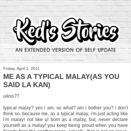
Friday, April 1, 2011
ME AS A TYPICAL MALAY(AS YOU
SAID LA KAN)
uikss??
typical malay? yes i am. so what? am i bother you? i don't
think so. because me, as a typical malay, i'm just acting like
i'm malay! not like u! born as a malay, but, never declare
yourself as a malay! you keep being proud when you have