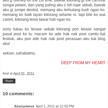
aku g Gurney for the 1st time, bawak kitorang gi the carnival
sungai petani, dan yang paling aku x leh lupe sekali, bawak
aku gi jumpe dentist. memang aku terhutang budi ngan ko.
memang ko baik layan kitorang selame ni. tapi bile ko wat
camni, kitorang teros tawar hati ngan ko.
sorry kalau ko terase sebab kitorang pon terase sangat
pasal post ko tu. macam ko ade hak nak post camtu kat
fesbuk, aku pon ade hak nak post perasaan aku kat blog
aku!
sekian, sahabatmu.
DEEP FROM MY HEART
Ked
at
April 01, 2011
Share
10 comments:
Anonymous
April 1, 2011 at 12:55 PM