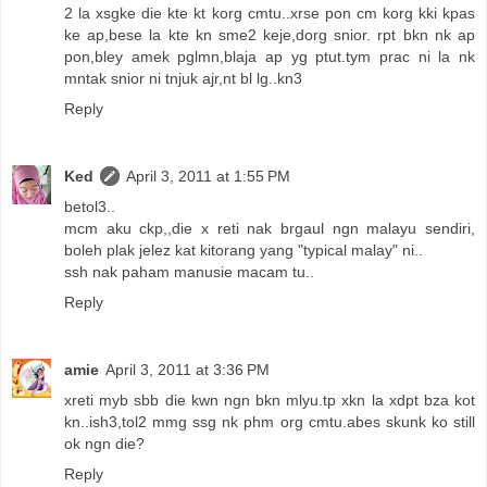
2 la xsgke die kte kt korg cmtu..xrse pon cm korg kki kpas
ke ap,bese la kte kn sme2 keje,dorg snior. rpt bkn nk ap
pon,bley amek pglmn,blaja ap yg ptut.tym prac ni la nk
mntak snior ni tnjuk ajr,nt bl lg..kn3
Reply
Ked
April 3, 2011 at 1:55 PM
betol3..
mcm aku ckp,,die x reti nak brgaul ngn malayu sendiri,
boleh plak jelez kat kitorang yang "typical malay" ni..
ssh nak paham manusie macam tu..
Reply
amie
April 3, 2011 at 3:36 PM
xreti myb sbb die kwn ngn bkn mlyu.tp xkn la xdpt bza kot
kn..ish3,tol2 mmg ssg nk phm org cmtu.abes skunk ko still
ok ngn die?
Reply