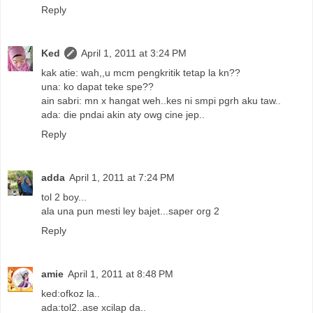
Reply
Ked
April 1, 2011 at 3:24 PM
kak atie: wah,,u mcm pengkritik tetap la kn??
una: ko dapat teke spe??
ain sabri: mn x hangat weh..kes ni smpi pgrh aku taw..
ada: die pndai akin aty owg cine jep..
Reply
adda
April 1, 2011 at 7:24 PM
tol 2 boy...
ala una pun mesti ley bajet...saper org 2
Reply
amie
April 1, 2011 at 8:48 PM
ked:ofkoz la..
ada:tol2..ase xcilap da..